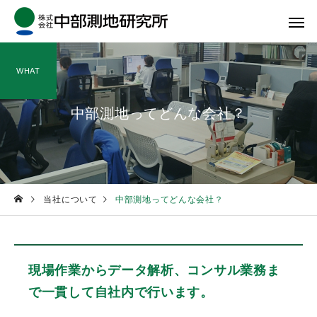
WHAT
中部測地ってどんな会社？
地質調査・地盤調査
道路・その
当社について
中部測地ってどんな会社？
現場作業からデータ解析、コンサル業務ま
で一貫して自社内で行います。